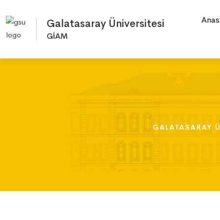
Anas
Galatasaray Üniversitesi
GİAM
GALATASARAY Ü
GALATASARAY Ü
GALATASARAY Ü